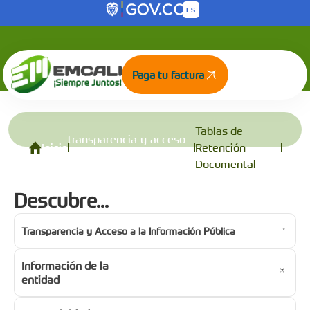
Tablas de Retención Documental
Saltar al contenido principal
Paga tu factura
Tablas de
transparencia-y-acceso-
Inicio
Retención
a-la-informacion-publica
Documental
Descubre...
Transparencia y Acceso a la Información Pública
Información de la
entidad