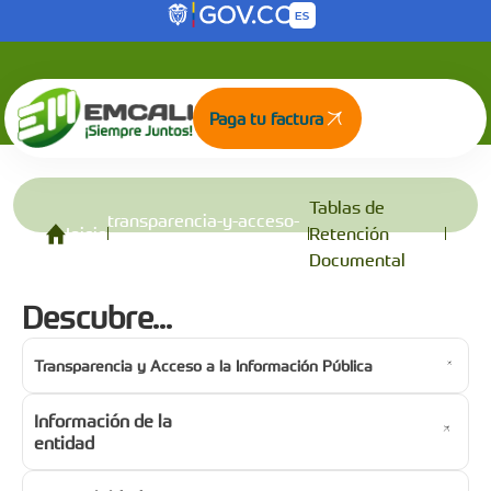
Tablas de Retención Documental
Saltar al contenido principal
Paga tu factura
Tablas de
transparencia-y-acceso-
Inicio
Retención
a-la-informacion-publica
Documental
Descubre...
Transparencia y Acceso a la Información Pública
Información de la
entidad