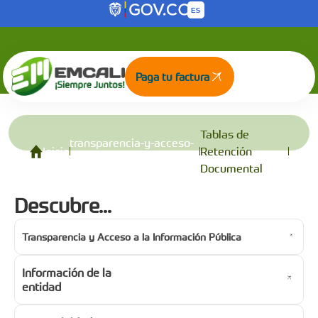
Tablas de Retención Documental
Saltar al contenido principal
Paga tu factura
Tablas de
transparencia-y-acceso-
Inicio
Retención
a-la-informacion-publica
Documental
Descubre...
Transparencia y Acceso a la Información Pública
Información de la
entidad