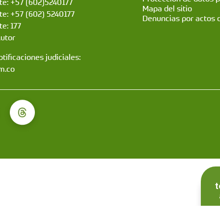
nte: +57 (602)5240177
Mapa del sitio
nte: +57 (602) 5240177
Denuncias por actos 
te: 177
Autor
tificaciones judiciales:
m.co
t