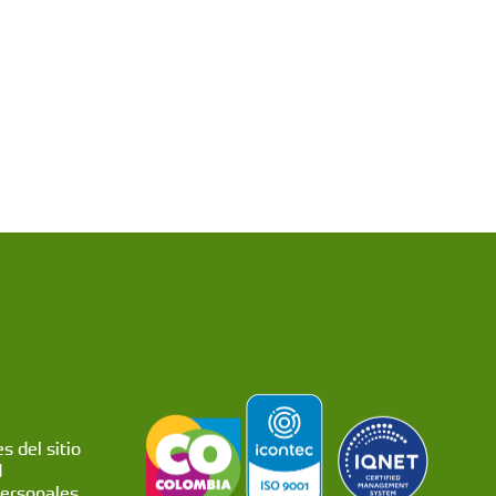
s del sitio
d
personales