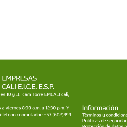
a | EMPRESAS
LI E.I.C.E. E.S.P.
lles 10 y 11 cam Torre EMCALI cali,
Información
 a viernes 8:00 a.m. a 12:30 p.m. Y
Teléfono conmutador: +57 (602)899
Términos y condicione
Políticas de segurida
Protección de datos 