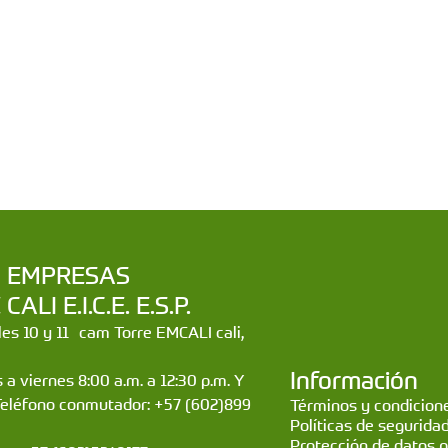
a | EMPRESAS
LI E.I.C.E. E.S.P.
lles 10 y 11 cam Torre EMCALI cali,
Información
 a viernes 8:00 a.m. a 12:30 p.m. Y
Teléfono conmutador: +57 (602)899
Términos y condicione
Políticas de segurida
Protección de datos 