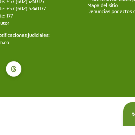
nte: +57 (602)5240177
Mapa del sitio
nte: +57 (602) 5240177
Denuncias por actos 
te: 177
Autor
tificaciones judiciales:
m.co
t