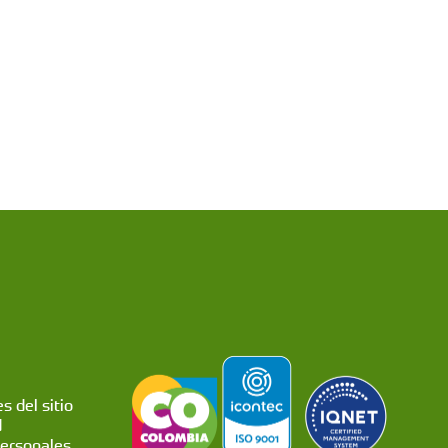
s del sitio
d
personales