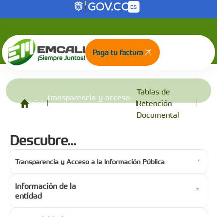
Tablas de Retención Documental
Saltar al contenido principal
Paga tu factura
Tablas de
transparencia-y-acceso-
Inicio
Retención
a-la-informacion-publica
Documental
Descubre...
Transparencia y Acceso a la Información Pública
Información de la
entidad