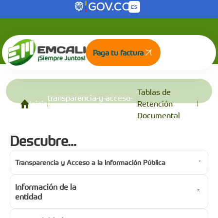
Tablas de Retención Documental
Saltar al contenido principal
Paga tu factura
Tablas de
transparencia-y-acceso-
Inicio
Retención
a-la-informacion-publica
Documental
Descubre...
Transparencia y Acceso a la Información Pública
Información de la
entidad