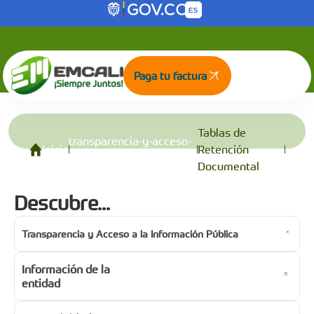
Tablas de Retención Documental
Saltar al contenido principal
Paga tu factura
Tablas de
transparencia-y-acceso-
Inicio
Retención
a-la-informacion-publica
Documental
Descubre...
Transparencia y Acceso a la Información Pública
Información de la
entidad