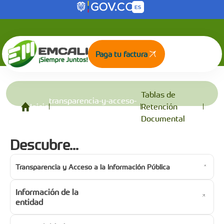
Tablas de Retención Documental
Saltar al contenido principal
Paga tu factura
Tablas de
transparencia-y-acceso-
Inicio
Retención
a-la-informacion-publica
Documental
Descubre...
Transparencia y Acceso a la Información Pública
Información de la
entidad