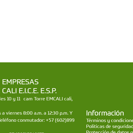
a | EMPRESAS
LI E.I.C.E. E.S.P.
lles 10 y 11 cam Torre EMCALI cali,
Información
 a viernes 8:00 a.m. a 12:30 p.m. Y
Teléfono conmutador: +57 (602)899
Términos y condicione
Políticas de segurida
Protección de datos 