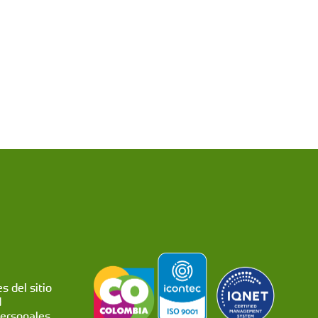
s del sitio
d
personales