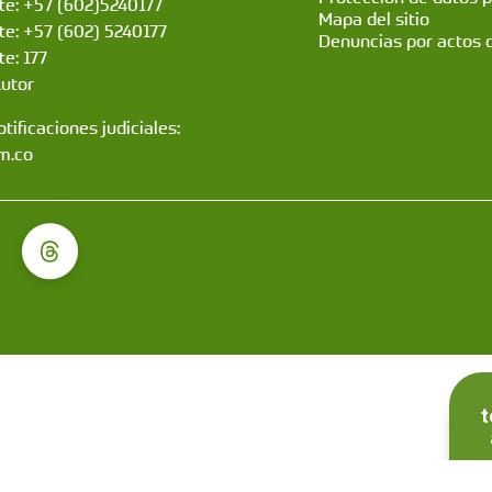
nte: +57 (602)5240177
Mapa del sitio
nte: +57 (602) 5240177
Denuncias por actos 
te: 177
Autor
tificaciones judiciales:
m.co
t