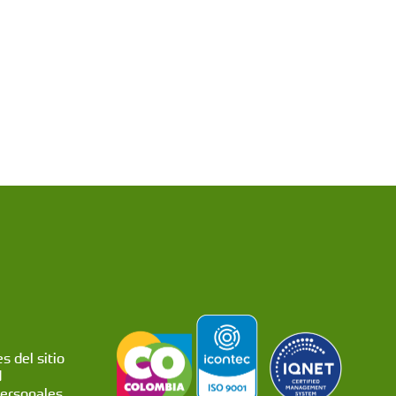
s del sitio
d
personales