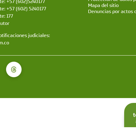
nte: +57 (602)5240177
Mapa del sitio
nte: +57 (602) 5240177
Denuncias por actos 
te: 177
Autor
tificaciones judiciales:
m.co
t