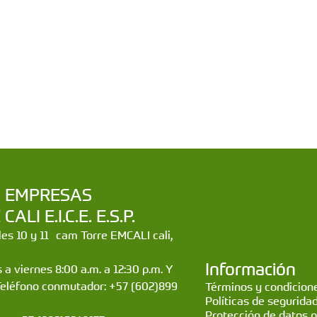
a | EMPRESAS
LI E.I.C.E. E.S.P.
lles 10 y 11 cam Torre EMCALI cali,
Información
 a viernes 8:00 a.m. a 12:30 p.m. Y
Teléfono conmutador: +57 (602)899
Términos y condicione
Políticas de segurida
Protección de datos 