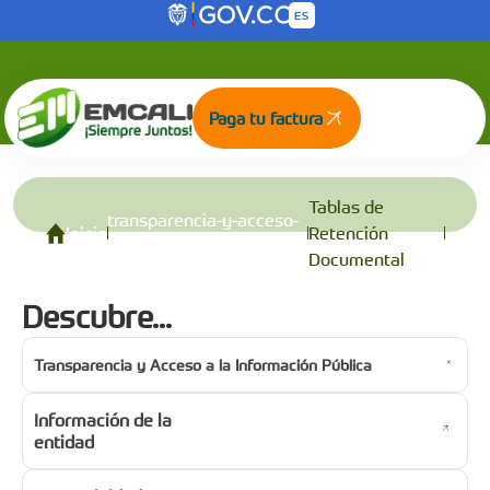
Tablas de Retención Documental
Saltar al contenido principal
Paga tu factura
Tablas de
transparencia-y-acceso-
Inicio
Retención
a-la-informacion-publica
Documental
Descubre...
Transparencia y Acceso a la Información Pública
Información de la
entidad