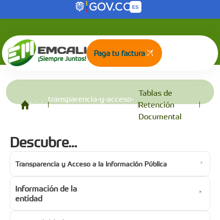
Tablas de Retención Documental
Saltar al contenido principal
Paga tu factura
Tablas de
transparencia-y-acceso-
Inicio
Retención
a-la-informacion-publica
Documental
Descubre...
Transparencia y Acceso a la Información Pública
Información de la
entidad