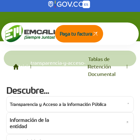
Tablas de Retención Documental
Saltar al contenido principal
Paga tu factura
Tablas de
transparencia-y-acceso-
Inicio
Retención
a-la-informacion-publica
Documental
Descubre...
Transparencia y Acceso a la Información Pública
Información de la
entidad