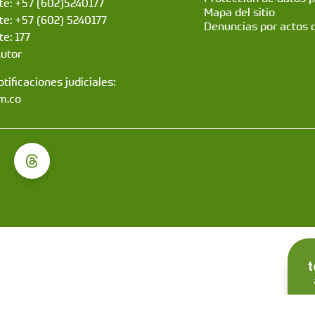
nte: +57 (602)5240177
Mapa del sitio
nte: +57 (602) 5240177
Denuncias por actos 
te: 177
Autor
tificaciones judiciales:
m.co
t