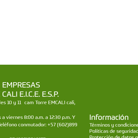
a | EMPRESAS
LI E.I.C.E. E.S.P.
lles 10 y 11 cam Torre EMCALI cali,
Información
 a viernes 8:00 a.m. a 12:30 p.m. Y
Teléfono conmutador: +57 (602)899
Términos y condicione
Políticas de segurida
Protección de datos 