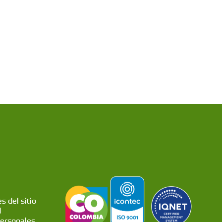
s del sitio
d
personales