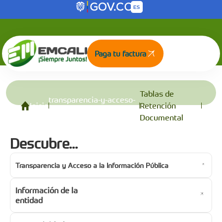
Tablas de Retención Documental
Saltar al contenido principal
Paga tu factura
Tablas de
transparencia-y-acceso-
Inicio
Retención
a-la-informacion-publica
Documental
Descubre...
Transparencia y Acceso a la Información Pública
Información de la
entidad