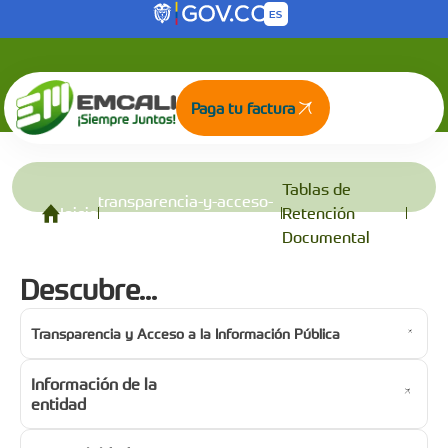
Tablas de Retención Documental
Saltar al contenido principal
Paga tu factura
Tablas de
transparencia-y-acceso-
Inicio
Retención
a-la-informacion-publica
Documental
Descubre...
Transparencia y Acceso a la Información Pública
Información de la
entidad