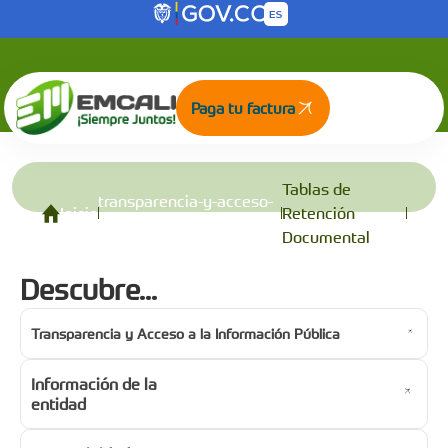
Tablas de Retención Documental
Saltar al contenido principal
Paga tu factura
Tablas de
transparencia-y-acceso-
Inicio
Retención
a-la-informacion-publica
Documental
Descubre...
Transparencia y Acceso a la Información Pública
Información de la
entidad