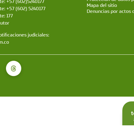
nte: +57 (602)5240177
Mapa del sitio
nte: +57 (602) 5240177
Denuncias por actos 
te: 177
Autor
tificaciones judiciales:
m.co
t