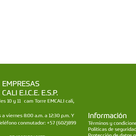
a | EMPRESAS
LI E.I.C.E. E.S.P.
lles 10 y 11 cam Torre EMCALI cali,
Información
 a viernes 8:00 a.m. a 12:30 p.m. Y
Teléfono conmutador: +57 (602)899
Términos y condicione
Políticas de segurida
Protección de datos 