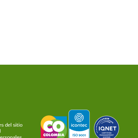
s del sitio
d
personales