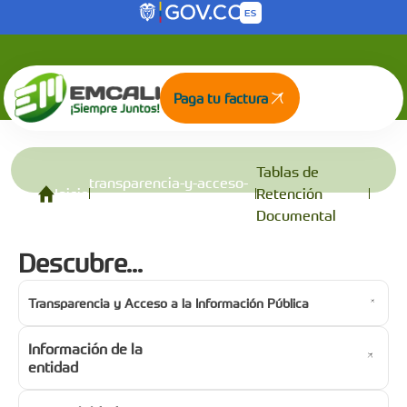
Tablas de Retención Documental
Saltar al contenido principal
Paga tu factura
Tablas de
transparencia-y-acceso-
Inicio
Retención
a-la-informacion-publica
Documental
Descubre...
Transparencia y Acceso a la Información Pública
Información de la
entidad