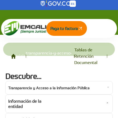
Tablas de Retención Documental
Saltar al contenido principal
Paga tu factura
Tablas de
transparencia-y-acceso-
Inicio
Retención
a-la-informacion-publica
Documental
Descubre...
Transparencia y Acceso a la Información Pública
Información de la
entidad