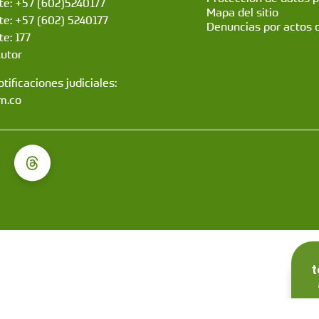
nte: +57 (602)5240177
Mapa del sitio
nte: +57 (602) 5240177
Denuncias por actos 
te: 177
Autor
tificaciones judiciales:
m.co
t