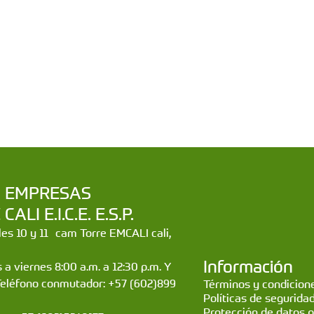
a | EMPRESAS
LI E.I.C.E. E.S.P.
lles 10 y 11 cam Torre EMCALI cali,
Información
 a viernes 8:00 a.m. a 12:30 p.m. Y
Teléfono conmutador: +57 (602)899
Términos y condicione
Políticas de segurida
Protección de datos 