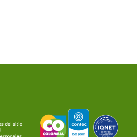
s del sitio
d
personales