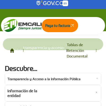
Tablas de Retención Documental
Saltar al contenido principal
Paga tu factura
Tablas de
transparencia-y-acceso-
Inicio
Retención
a-la-informacion-publica
Documental
Descubre...
Transparencia y Acceso a la Información Pública
Información de la
entidad