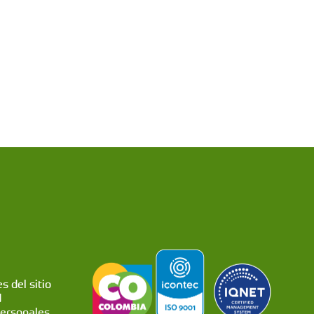
s del sitio
d
personales