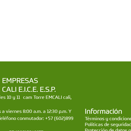
a | EMPRESAS
LI E.I.C.E. E.S.P.
lles 10 y 11 cam Torre EMCALI cali,
Información
 a viernes 8:00 a.m. a 12:30 p.m. Y
Teléfono conmutador: +57 (602)899
Términos y condicione
Políticas de segurida
Protección de datos 