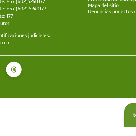
nte: +57 (602)5240177
Mapa del sitio
nte: +57 (602) 5240177
Denuncias por actos 
te: 177
Autor
tificaciones judiciales:
m.co
t