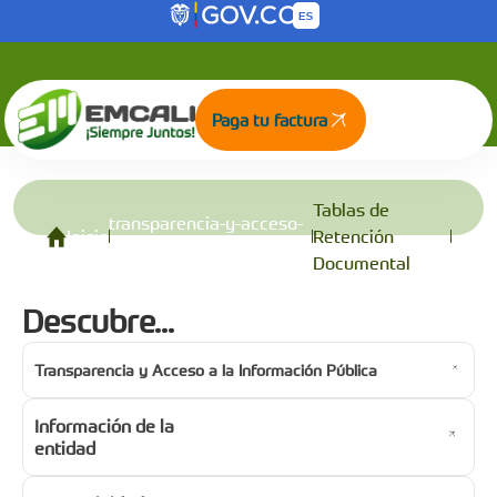
Tablas de Retención Documental
Saltar al contenido principal
Paga tu factura
Tablas de
transparencia-y-acceso-
Inicio
Retención
a-la-informacion-publica
Documental
Descubre...
Transparencia y Acceso a la Información Pública
Información de la
entidad