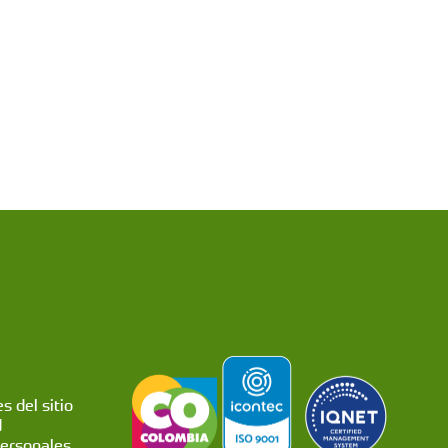
s del sitio
d
personales