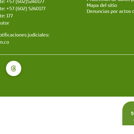
nte: +57 (602)5240177
Mapa del sitio
nte: +57 (602) 5240177
Denuncias por actos 
te: 177
Autor
tificaciones judiciales:
m.co
t