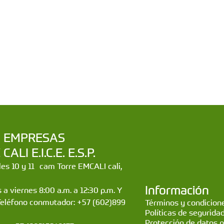
a | EMPRESAS
LI E.I.C.E. E.S.P.
lles 10 y 11 cam Torre EMCALI cali,
Información
 a viernes 8:00 a.m. a 12:30 p.m. Y
Teléfono conmutador: +57 (602)899
Términos y condicione
Políticas de segurida
Protección de datos 