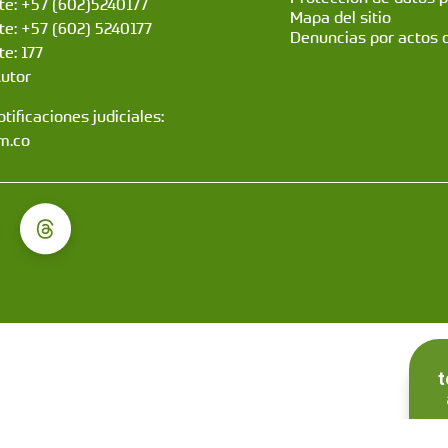
nte: +57 (602)5240177
Mapa del sitio
nte: +57 (602) 5240177
Denuncias por actos 
te: 177
Autor
tificaciones judiciales:
m.co
t