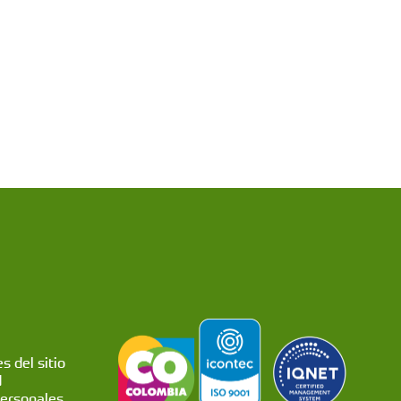
s del sitio
d
personales