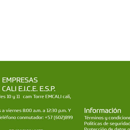
a | EMPRESAS
LI E.I.C.E. E.S.P.
lles 10 y 11 cam Torre EMCALI cali,
Información
 a viernes 8:00 a.m. a 12:30 p.m. Y
Teléfono conmutador: +57 (602)899
Términos y condicione
Políticas de segurida
Protección de datos 