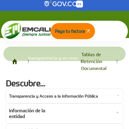
Tablas de Retención Documental
Saltar al contenido principal
Paga tu factura
Tablas de
transparencia-y-acceso-
Inicio
Retención
a-la-informacion-publica
Documental
Descubre...
Transparencia y Acceso a la Información Pública
Información de la
entidad