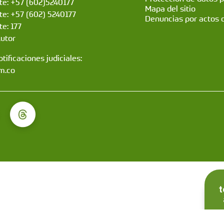
nte: +57 (602)5240177
Mapa del sitio
nte: +57 (602) 5240177
Denuncias por actos 
te: 177
Autor
tificaciones judiciales:
m.co
t