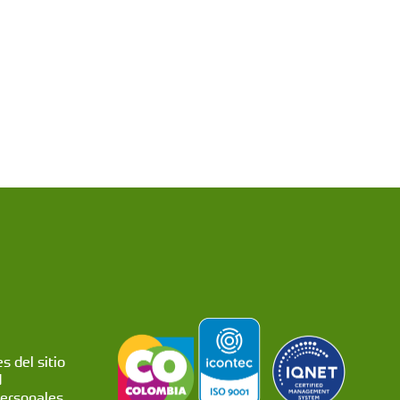
s del sitio
d
personales