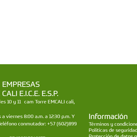
a | EMPRESAS
LI E.I.C.E. E.S.P.
lles 10 y 11 cam Torre EMCALI cali,
Información
 a viernes 8:00 a.m. a 12:30 p.m. Y
Teléfono conmutador: +57 (602)899
Términos y condicione
Políticas de segurida
Protección de datos 