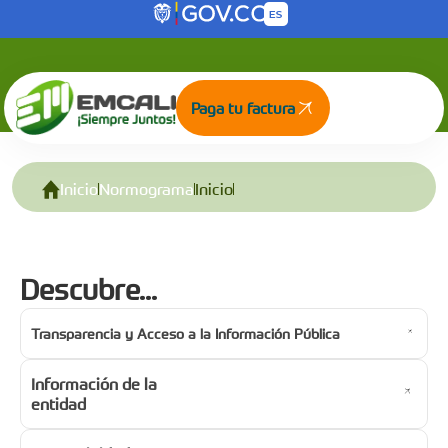
Inicio - Normograma
Saltar al contenido principal
Paga tu factura
Inicio
Normograma
Inicio
Descubre...
Transparencia y Acceso a la Información Pública
Información de la
entidad