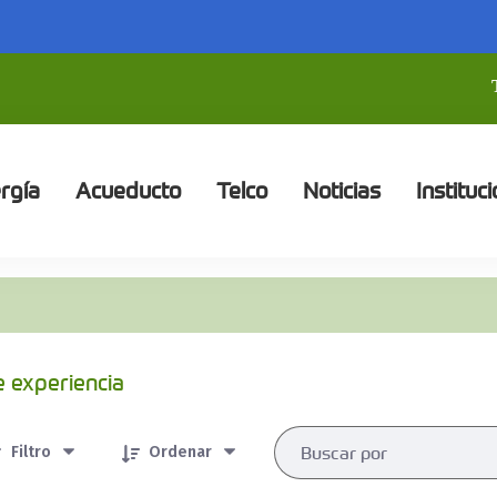
rgía
Acueducto
Telco
Noticias
Instituci
e experiencia
rtículos seleccionados/as
Filtro
Ordenar