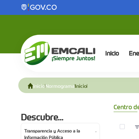
Inicio - Normograma
Saltar al contenido principal
Inicio
Ene
Inicio
Normograma
Inicio
Centro d
Descubre...
0 de 1 A
Transparencia y Acceso a la
Información Pública