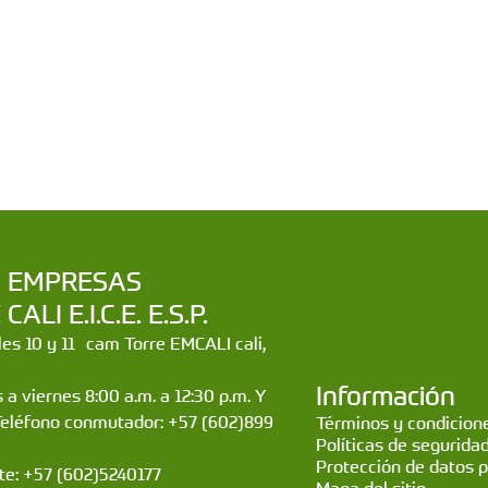
a | EMPRESAS
LI E.I.C.E. E.S.P.
lles 10 y 11 cam Torre EMCALI cali,
Información
 a viernes 8:00 a.m. a 12:30 p.m. Y
Teléfono conmutador: +57 (602)899
Términos y condicione
Políticas de segurida
Protección de datos 
nte: +57 (602)5240177