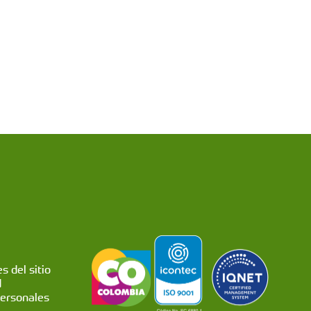
s del sitio
d
personales