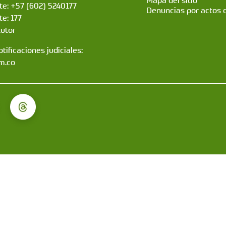
Mapa del sitio
nte: +57 (602) 5240177
Denuncias por actos 
te: 177
Autor
tificaciones judiciales:
m.co