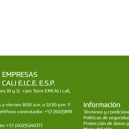
a | EMPRESAS
LI E.I.C.E. E.S.P.
lles 10 y 11 cam Torre EMCALI cali,
Información
 a viernes 8:00 a.m. a 12:30 p.m. Y
Teléfono conmutador: +57 (602)899
Términos y condicione
Políticas de segurida
Protección de datos 
nte: +57 (602)5240177