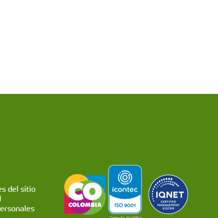
s del sitio
d
personales