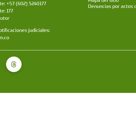
Mapa del sitio
nte: +57 (602) 5240177
Denuncias por actos 
te: 177
Autor
tificaciones judiciales:
m.co