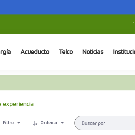
rgía
Acueducto
Telco
Noticias
Instituci
e experiencia
rtículos seleccionados/as
Filtro
Ordenar