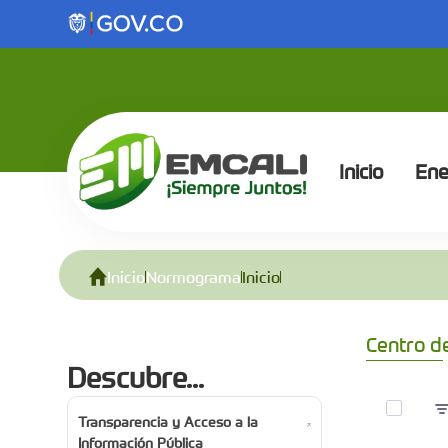
Inicio - Normograma
Saltar al contenido principal
Inicio
Ene
Inicio
Normograma
Inicio
Centro d
Descubre...
0 de 1 A
Transparencia y Acceso a la
Información Pública