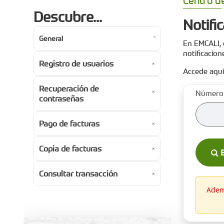
Centro d
Descubre...
Notifi
General
En EMCALI, 
notificacion
Registro de usuarios
Accede aquí
Recuperación de
Número 
contraseñas
Pago de facturas
Copia de facturas
B
Consultar transacción
Ademá