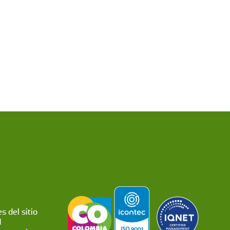
s del sitio
d