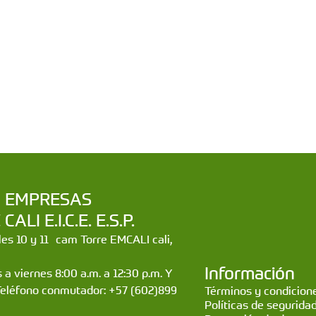
a | EMPRESAS
LI E.I.C.E. E.S.P.
lles 10 y 11 cam Torre EMCALI cali,
Información
 a viernes 8:00 a.m. a 12:30 p.m. Y
Teléfono conmutador: +57 (602)899
Términos y condicione
Políticas de segurida