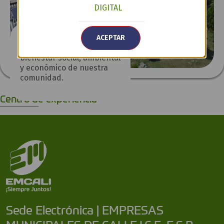
DIGITAL
Descubre cómo
ACEPTAR
trabajamos por el
bienestar social, ambiental
y económico de nuestra
comunidad.
Centro de experiencia
Sede Electrónica | EMPRESAS