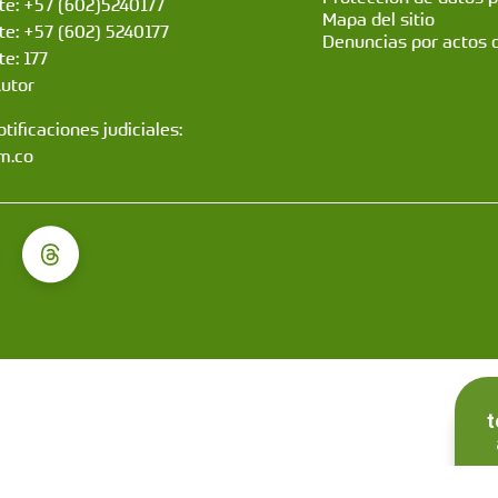
nte: +57 (602)5240177
Mapa del sitio
nte: +57 (602) 5240177
Denuncias por actos 
te: 177
Autor
tificaciones judiciales:
m.co
t