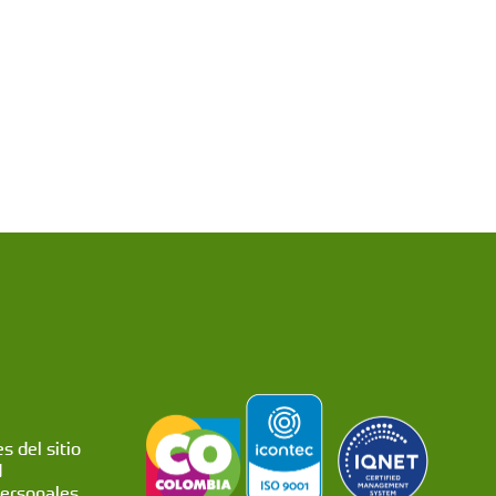
s del sitio
d
personales