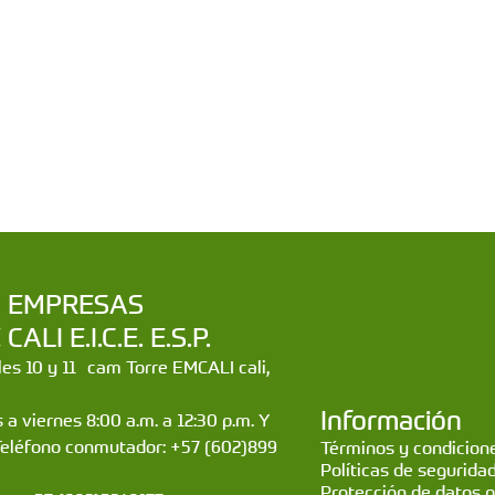
a | EMPRESAS
LI E.I.C.E. E.S.P.
lles 10 y 11 cam Torre EMCALI cali,
Información
 a viernes 8:00 a.m. a 12:30 p.m. Y
Teléfono conmutador: +57 (602)899
Términos y condicione
Políticas de segurida
Protección de datos 